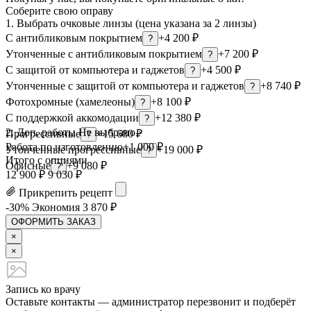
Соберите свою оправу
1. Выбрать очковые линзы (цена указана за 2 линзы)
С антибликовым покрытием
+4 200 ₽
?
Утонченные с антибликовым покрытием
+7 200 ₽
?
С защитой от компьютера и гаджетов
+4 500 ₽
?
Утонченные с защитой от компьютера и гаджетов
+8 740 ₽
?
Фотохромные (хамелеоны)
+8 100 ₽
?
С поддержкой аккомодации
+12 380 ₽
?
2. Доп. работы
Не выбрано ›
Прогрессивные
+15 680 ₽
?
Работа по изготовлению
+1 000 ₽
Утонченные прогрессивные
+19 000 ₽
?
Итого с опциями
Офисные
+9 080 ₽
?
12 900 ₽
9 030 ₽
Прикрепить рецепт
-30%
Экономия
3 870
₽
ОФОРМИТЬ ЗАКАЗ
×
×
Запись ко врачу
Оставьте контакты — администратор перезвонит и подберёт