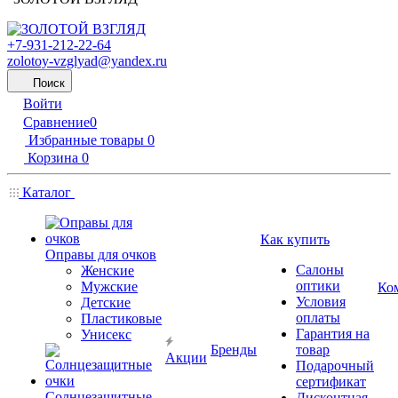
+7-931-212-22-64
zolotoy-vzglyad@yandex.ru
Поиск
Войти
Сравнение
0
Избранные товары
0
Корзина
0
Каталог
Как купить
Оправы для очков
Салоны
Женские
оптики
Мужские
Ко
Условия
Детские
оплаты
Пластиковые
Гарантия на
Унисекс
Бренды
товар
Акции
Подарочный
сертификат
Солнцезащитные
Дисконтная