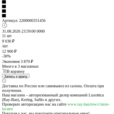
Артикул:
2200000351456
31.08.2026 23:59:00
0
0
0
0
11
шт
9 030
₽
/шт
12 900
₽
-
30
%
Экономия
3 870
₽
Много
в 3 магазинах
В корзину
Запись к врачу
Доставка по России или самовывоз из салона. Оплата при
получении.
Наш магазин – авторизованный дилер компаний Luxottica
(Ray-Ban), Kering, Safilo и других.
Проверьте авторизацию нас на сайте
www.ray-ban/row/c/store-
locator
Покупая у нас, вы покупаете оригинальные очки!