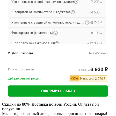
Утонченные с антибликовым покрытием
+7 200 ₽
?
С защитой от компьютера и гаджетов
+4 500 ₽
?
Утонченные с защитой от компьютера и гаджетов
+8 740 ₽
?
Фотохромные (хамелеоны)
+8 100 ₽
?
С поддержкой аккомодации
+12 380 ₽
?
2. Доп. работы
Не выбрано ›
Прогрессивные
+15 680 ₽
?
Работа по изготовлению
+1 000 ₽
Утонченные прогрессивные
+19 000 ₽
?
6 930 ₽
Итого с опциями
9 900 ₽
Офисные
+9 080 ₽
?
Прикрепить рецепт
Экономия
2 970
₽
-30%
ОФОРМИТЬ ЗАКАЗ
Скидки до 80%. Доставка по всей России. Оплата при
получении.
Мы авторизованный дилер - только оригинальные товары!