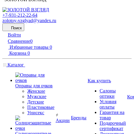
+7-931-212-22-64
zolotoy-vzglyad@yandex.ru
Поиск
Войти
Сравнение
0
Избранные товары
0
Корзина
0
Каталог
Как купить
Оправы для очков
Салоны
Женские
оптики
Мужские
Ко
Условия
Детские
оплаты
Пластиковые
Гарантия на
Унисекс
Бренды
товар
Акции
Подарочный
сертификат
Солнцезащитные
Дисконтная