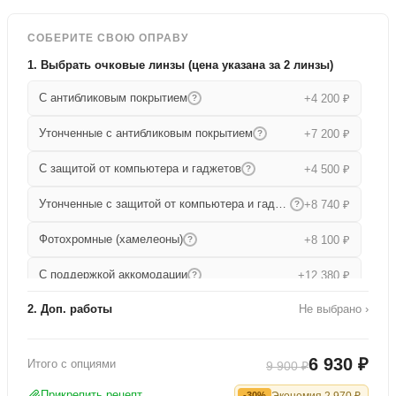
СОБЕРИТЕ СВОЮ ОПРАВУ
1. Выбрать очковые линзы (цена указана за 2 линзы)
С антибликовым покрытием
+4 200 ₽
?
Утонченные с антибликовым покрытием
+7 200 ₽
?
С защитой от компьютера и гаджетов
+4 500 ₽
?
Утонченные с защитой от компьютера и гаджетов
+8 740 ₽
?
Фотохромные (хамелеоны)
+8 100 ₽
?
С поддержкой аккомодации
+12 380 ₽
?
2. Доп. работы
Не выбрано ›
Прогрессивные
+15 680 ₽
?
Работа по изготовлению
+1 000 ₽
Утонченные прогрессивные
+19 000 ₽
?
6 930 ₽
Итого с опциями
9 900 ₽
Офисные
+9 080 ₽
?
Прикрепить рецепт
Экономия
2 970
₽
-30%