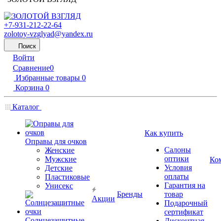
+7-931-212-22-64
zolotoy-vzglyad@yandex.ru
Поиск
Войти
Сравнение
0
Избранные товары
0
Корзина
0
Каталог
Как купить
Оправы для очков
Салоны
Женские
оптики
Мужские
Ко
Условия
Детские
оплаты
Пластиковые
Гарантия на
Унисекс
Бренды
товар
Акции
Подарочный
сертификат
Солнцезащитные
Дисконтная