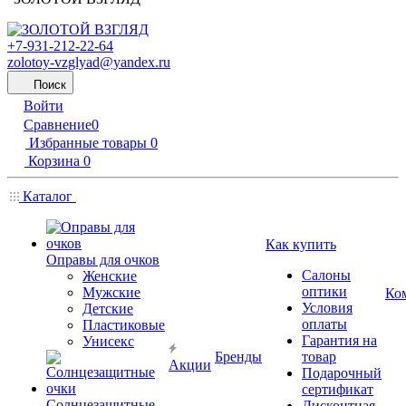
+7-931-212-22-64
zolotoy-vzglyad@yandex.ru
Поиск
Войти
Сравнение
0
Избранные товары
0
Корзина
0
Каталог
Как купить
Оправы для очков
Салоны
Женские
оптики
Мужские
Ко
Условия
Детские
оплаты
Пластиковые
Гарантия на
Унисекс
Бренды
товар
Акции
Подарочный
сертификат
Солнцезащитные
Дисконтная