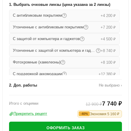
1. Выбрать очковые линзы (цена указана за 2 линзы)
С антибликовым покрытием
+4 200 ₽
?
Утонченные с антибликовым покрытием
+7 200 ₽
?
С защитой от компьютера и гаджетов
+4 500 ₽
?
Утонченные с защитой от компьютера и гаджетов
+8 740 ₽
?
Фотохромные (хамелеоны)
+8 100 ₽
?
С поддержкой аккомодации
+12 380 ₽
?
2. Доп. работы
Не выбрано ›
Прогрессивные
+15 680 ₽
?
Работа по изготовлению
+1 000 ₽
Утонченные прогрессивные
+19 000 ₽
?
7 740 ₽
Итого с опциями
12 900 ₽
Офисные
+9 080 ₽
?
Прикрепить рецепт
Экономия
5 160
₽
-40%
ОФОРМИТЬ ЗАКАЗ