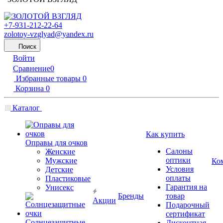
+7-931-212-22-64
zolotoy-vzglyad@yandex.ru
Поиск
Войти
Сравнение
0
Избранные товары
0
Корзина
0
Каталог
Как купить
Оправы для очков
Салоны
Женские
оптики
Мужские
Ко
Условия
Детские
оплаты
Пластиковые
Гарантия на
Унисекс
Бренды
товар
Акции
Подарочный
сертификат
Солнцезащитные
Дисконтная