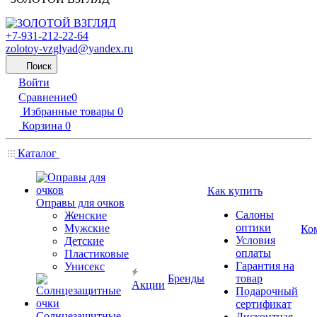
+7-931-212-22-64
zolotoy-vzglyad@yandex.ru
Поиск
Войти
Сравнение
0
Избранные товары
0
Корзина
0
Каталог
Как купить
Оправы для очков
Салоны
Женские
оптики
Мужские
Ко
Условия
Детские
оплаты
Пластиковые
Гарантия на
Унисекс
Бренды
товар
Акции
Подарочный
сертификат
Солнцезащитные
Дисконтная