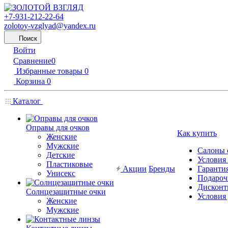
+7-931-212-22-64
zolotoy-vzglyad@yandex.ru
Поиск
Войти
Сравнение
0
Избранные товары
0
Корзина
0
Каталог
Оправы для очков
Как купить
Женские
Мужские
Салоны 
Детские
Условия
Пластиковые
Акции
Бренды
Гарантия
Унисекс
Подароч
Дисконт
Солнцезащитные очки
Условия
Женские
Мужские