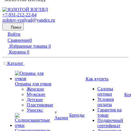
+7-931-212-22-64
zolotoy-vzglyad@yandex.ru
Поиск
Войти
Сравнение
0
Избранные товары
0
Корзина
0
Каталог
Как купить
Оправы для очков
Салоны
Женские
оптики
Мужские
Ко
Условия
Детские
оплаты
Пластиковые
Гарантия на
Унисекс
Бренды
товар
Акции
Подарочный
сертификат
Солнцезащитные
Дисконтная