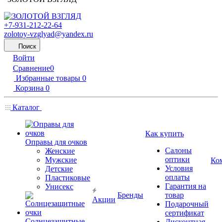
+7-931-212-22-64
zolotoy-vzglyad@yandex.ru
Поиск
Войти
Сравнение
0
Избранные товары
0
Корзина
0
Каталог
Как купить
Оправы для очков
Салоны
Женские
оптики
Мужские
Ко
Условия
Детские
оплаты
Пластиковые
Гарантия на
Унисекс
Бренды
товар
Акции
Подарочный
сертификат
Солнцезащитные
Дисконтная