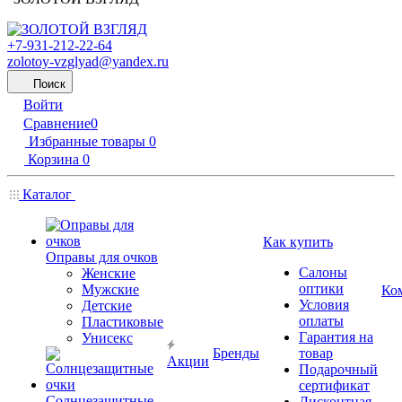
+7-931-212-22-64
zolotoy-vzglyad@yandex.ru
Поиск
Войти
Сравнение
0
Избранные товары
0
Корзина
0
Каталог
Как купить
Оправы для очков
Салоны
Женские
оптики
Мужские
Ко
Условия
Детские
оплаты
Пластиковые
Гарантия на
Унисекс
Бренды
товар
Акции
Подарочный
сертификат
Солнцезащитные
Дисконтная