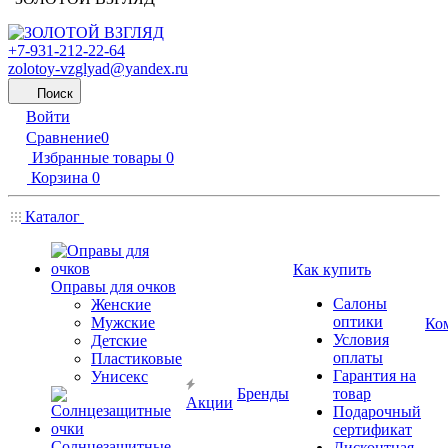
+7-931-212-22-64
zolotoy-vzglyad@yandex.ru
Поиск
Войти
Сравнение
0
Избранные товары
0
Корзина
0
Каталог
Как купить
Оправы для очков
Салоны
Женские
оптики
Мужские
Ко
Условия
Детские
оплаты
Пластиковые
Гарантия на
Унисекс
Бренды
товар
Акции
Подарочный
сертификат
Солнцезащитные
Дисконтная