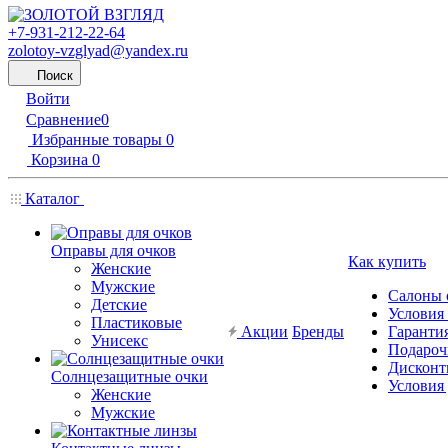
+7-931-212-22-64
zolotoy-vzglyad@yandex.ru
Поиск
Войти
Сравнение
0
Избранные товары
0
Корзина
0
Каталог
Оправы для очков
Как купить
Женские
Мужские
Салоны 
Детские
Условия
Пластиковые
Акции
Бренды
Гарантия
Унисекс
Подароч
Дисконт
Солнцезащитные очки
Условия
Женские
Мужские