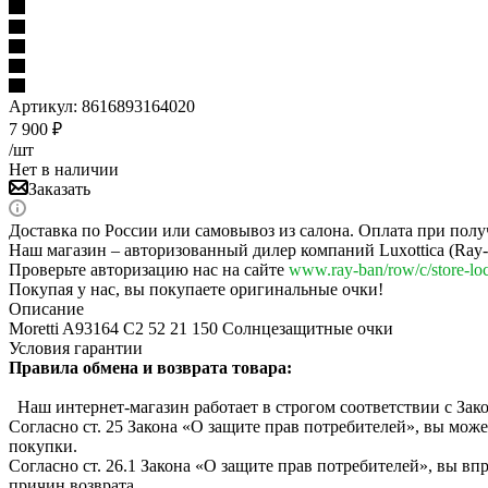
Артикул:
8616893164020
7 900
₽
/шт
Нет в наличии
Заказать
Доставка по России или самовывоз из салона. Оплата при полу
Наш магазин – авторизованный дилер компаний Luxottica (Ray-Ba
Проверьте авторизацию нас на сайте
www.ray-ban/row/c/store-loc
Покупая у нас, вы покупаете оригинальные очки!
Описание
Moretti A93164 C2 52 21 150 Солнцезащитные очки
Условия гарантии
Правила обмена и возврата товара:
Наш интернет-магазин работает в строгом соответствии с Зак
Согласно ст. 25 Закона «О защите прав потребителей», вы може
покупки.
Согласно ст. 26.1 Закона «О защите прав потребителей», вы вп
причин возврата.