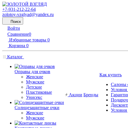
+7-931-212-22-64
zolotoy-vzglyad@yandex.ru
Поиск
Войти
Сравнение
0
Избранные товары
0
Корзина
0
Каталог
Оправы для очков
Как купить
Женские
Мужские
Салоны 
Детские
Условия
Пластиковые
Акции
Бренды
Гарантия
Унисекс
Подароч
Дисконт
Солнцезащитные очки
Условия
Женские
Мужские