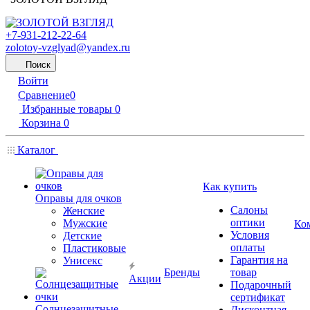
+7-931-212-22-64
zolotoy-vzglyad@yandex.ru
Поиск
Войти
Сравнение
0
Избранные товары
0
Корзина
0
Каталог
Как купить
Оправы для очков
Салоны
Женские
оптики
Мужские
Ко
Условия
Детские
оплаты
Пластиковые
Гарантия на
Унисекс
Бренды
товар
Акции
Подарочный
сертификат
Солнцезащитные
Дисконтная