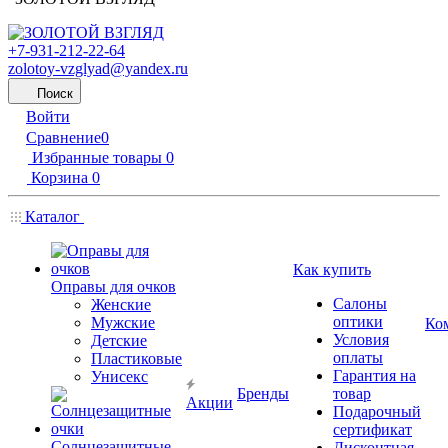
+7-931-212-22-64
zolotoy-vzglyad@yandex.ru
Поиск
Войти
Сравнение
0
Избранные товары
0
Корзина
0
Каталог
Как купить
Оправы для очков
Салоны
Женские
оптики
Мужские
Ко
Условия
Детские
оплаты
Пластиковые
Гарантия на
Унисекс
Бренды
товар
Акции
Подарочный
сертификат
Солнцезащитные
Дисконтная