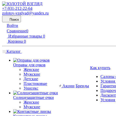
+7-931-212-22-64
zolotoy-vzglyad@yandex.ru
Поиск
Войти
Сравнение
0
Избранные товары
0
Корзина
0
Каталог
Оправы для очков
Как купить
Женские
Мужские
Салоны 
Детские
Условия
Пластиковые
Акции
Бренды
Гарантия
Унисекс
Подароч
Дисконт
Солнцезащитные очки
Условия
Женские
Мужские