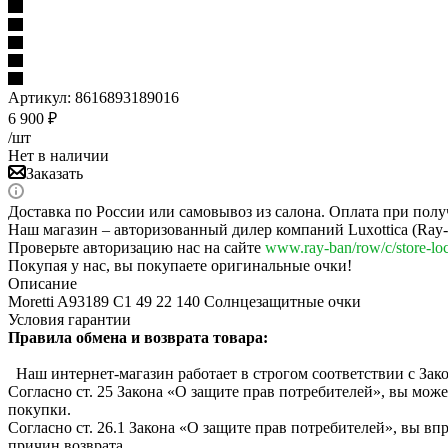
Артикул:
8616893189016
6 900
₽
/шт
Нет в наличии
Заказать
Доставка по России или самовывоз из салона. Оплата при полу
Наш магазин – авторизованный дилер компаний Luxottica (Ray-Ba
Проверьте авторизацию нас на сайте
www.ray-ban/row/c/store-loc
Покупая у нас, вы покупаете оригинальные очки!
Описание
Moretti A93189 C1 49 22 140 Солнцезащитные очки
Условия гарантии
Правила обмена и возврата товара:
Наш интернет-магазин работает в строгом соответствии с Зак
Согласно ст. 25 Закона «О защите прав потребителей», вы може
покупки.
Согласно ст. 26.1 Закона «О защите прав потребителей», вы вп
причин возврата.