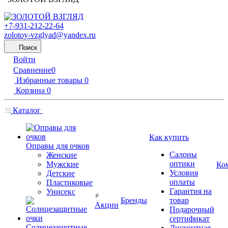
+7-931-212-22-64
zolotoy-vzglyad@yandex.ru
Поиск
Войти
Сравнение
0
Избранные товары
0
Корзина
0
Каталог
Как купить
Оправы для очков
Салоны
Женские
оптики
Мужские
Ко
Условия
Детские
оплаты
Пластиковые
Гарантия на
Унисекс
Бренды
товар
Акции
Подарочный
сертификат
Солнцезащитные
Дисконтная