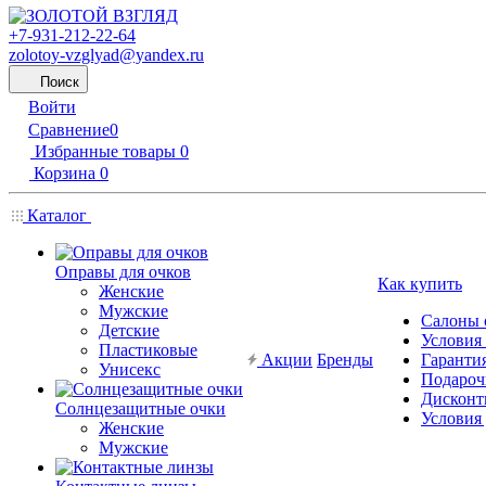
+7-931-212-22-64
zolotoy-vzglyad@yandex.ru
Поиск
Войти
Сравнение
0
Избранные товары
0
Корзина
0
Каталог
Оправы для очков
Как купить
Женские
Мужские
Салоны 
Детские
Условия
Пластиковые
Акции
Бренды
Гарантия
Унисекс
Подароч
Дисконт
Солнцезащитные очки
Условия
Женские
Мужские