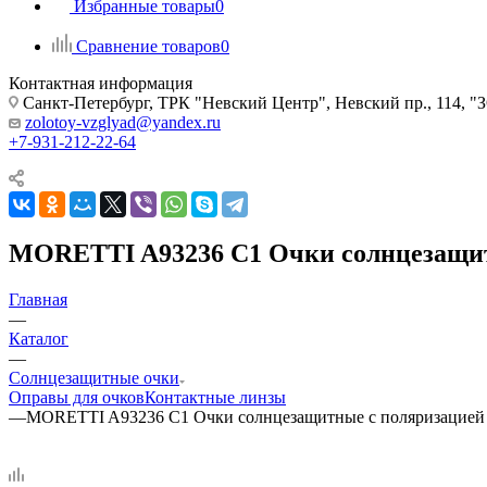
Избранные товары
0
Сравнение товаров
0
Контактная информация
Санкт-Петербург, ТРК "Невский Центр", Невский пр., 114
zolotoy-vzglyad@yandex.ru
+7-931-212-22-64
MORETTI A93236 C1 Очки солнцезащит
Главная
—
Каталог
—
Солнцезащитные очки
Оправы для очков
Контактные линзы
—
MORETTI A93236 C1 Очки солнцезащитные с поляризацией