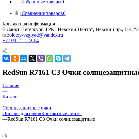
Избранные товары
0
Сравнение товаров
0
Контактная информация
Санкт-Петербург, ТРК "Невский Центр", Невский пр., 114
zolotoy-vzglyad@yandex.ru
+7-931-212-22-64
RedSun R7161 C3 Очки солнцезащитны
Главная
—
Каталог
—
Солнцезащитные очки
Оправы для очков
Контактные линзы
—
RedSun R7161 C3 Очки солнцезащитные