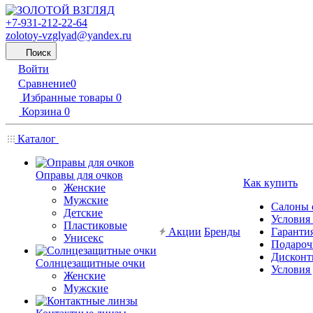
+7-931-212-22-64
zolotoy-vzglyad@yandex.ru
Поиск
Войти
Сравнение
0
Избранные товары
0
Корзина
0
Каталог
Оправы для очков
Как купить
Женские
Мужские
Салоны 
Детские
Условия
Пластиковые
Акции
Бренды
Гарантия
Унисекс
Подароч
Дисконт
Солнцезащитные очки
Условия
Женские
Мужские