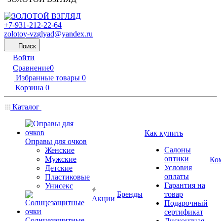
+7-931-212-22-64
zolotoy-vzglyad@yandex.ru
Поиск
Войти
Сравнение
0
Избранные товары
0
Корзина
0
Каталог
Как купить
Оправы для очков
Салоны
Женские
оптики
Мужские
Ко
Условия
Детские
оплаты
Пластиковые
Гарантия на
Унисекс
Бренды
товар
Акции
Подарочный
сертификат
Солнцезащитные
Дисконтная