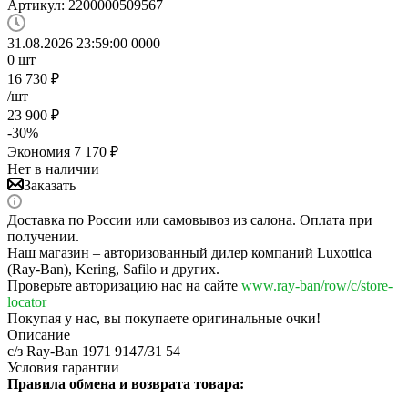
Артикул:
2200000509567
31.08.2026 23:59:00
0
0
0
0
0
шт
16 730
₽
/шт
23 900
₽
-
30
%
Экономия
7 170
₽
Нет в наличии
Заказать
Доставка по России или самовывоз из салона. Оплата при
получении.
Наш магазин – авторизованный дилер компаний Luxottica
(Ray-Ban), Kering, Safilo и других.
Проверьте авторизацию нас на сайте
www.ray-ban/row/c/store-
locator
Покупая у нас, вы покупаете оригинальные очки!
Описание
с/з Ray-Ban 1971 9147/31 54
Условия гарантии
Правила обмена и возврата товара: