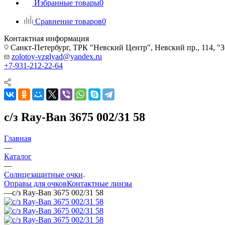
Избранные товары
0
Сравнение товаров
0
Контактная информация
Санкт-Петербург, ТРК "Невский Центр", Невский пр., 114
zolotoy-vzglyad@yandex.ru
+7-931-212-22-64
с/з Ray-Ban 3675 002/31 58
Главная
—
Каталог
—
Солнцезащитные очки
Оправы для очков
Контактные линзы
—
с/з Ray-Ban 3675 002/31 58