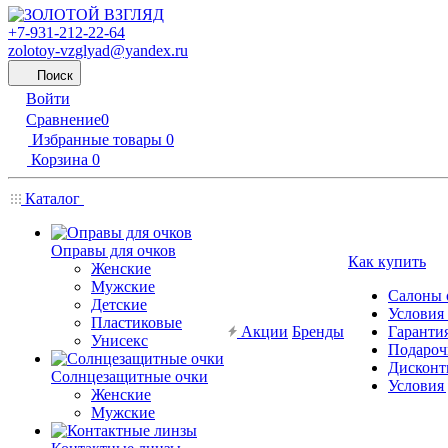
+7-931-212-22-64
zolotoy-vzglyad@yandex.ru
Поиск
Войти
Сравнение
0
Избранные товары
0
Корзина
0
Каталог
Оправы для очков
Как купить
Женские
Мужские
Салоны 
Детские
Условия
Пластиковые
Акции
Бренды
Гарантия
Унисекс
Подароч
Дисконт
Солнцезащитные очки
Условия
Женские
Мужские