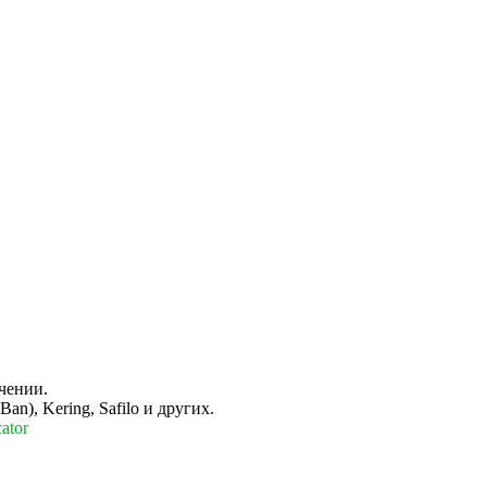
чении.
n), Kering, Safilo и других.
ator