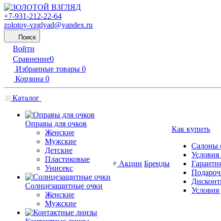
+7-931-212-22-64
zolotoy-vzglyad@yandex.ru
Поиск
Войти
Сравнение
0
Избранные товары
0
Корзина
0
Каталог
Оправы для очков
Как купить
Женские
Мужские
Салоны 
Детские
Условия
Пластиковые
Акции
Бренды
Гарантия
Унисекс
Подароч
Дисконт
Солнцезащитные очки
Условия
Женские
Мужские