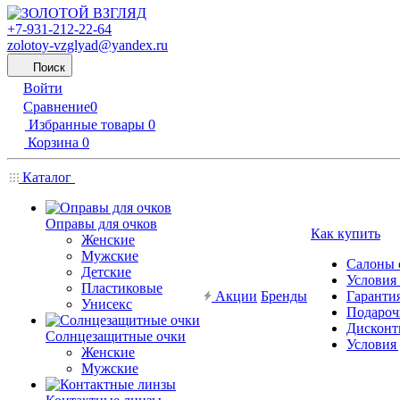
+7-931-212-22-64
zolotoy-vzglyad@yandex.ru
Поиск
Войти
Сравнение
0
Избранные товары
0
Корзина
0
Каталог
Оправы для очков
Как купить
Женские
Мужские
Салоны 
Детские
Условия
Пластиковые
Акции
Бренды
Гарантия
Унисекс
Подароч
Дисконт
Солнцезащитные очки
Условия
Женские
Мужские