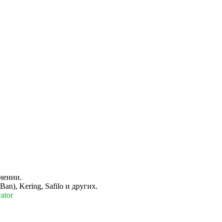
чении.
n), Kering, Safilo и других.
ator