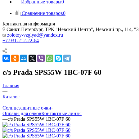
Избранные товары
0
Сравнение товаров
0
Контактная информация
Санкт-Петербург, ТРК "Невский Центр", Невский пр., 114
zolotoy-vzglyad@yandex.ru
+7-931-212-22-64
с/з Prada SPS55W 1BC-07F 60
Главная
—
Каталог
—
Солнцезащитные очки
Оправы для очков
Контактные линзы
—
с/з Prada SPS55W 1BC-07F 60