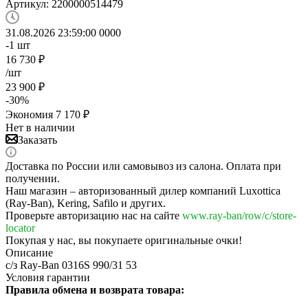
Артикул:
2200000514479
31.08.2026 23:59:00
0
0
0
0
-1
шт
16 730
₽
/шт
23 900
₽
-
30
%
Экономия
7 170
₽
Нет в наличии
Заказать
Доставка по России или самовывоз из салона. Оплата при
получении.
Наш магазин – авторизованный дилер компаний Luxottica
(Ray-Ban), Kering, Safilo и других.
Проверьте авторизацию нас на сайте
www.ray-ban/row/c/store-
locator
Покупая у нас, вы покупаете оригинальные очки!
Описание
с/з Ray-Ban 0316S 990/31 53
Условия гарантии
Правила обмена и возврата товара: