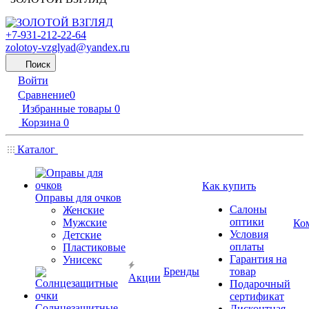
+7-931-212-22-64
zolotoy-vzglyad@yandex.ru
Поиск
Войти
Сравнение
0
Избранные товары
0
Корзина
0
Каталог
Как купить
Оправы для очков
Салоны
Женские
оптики
Мужские
Ко
Условия
Детские
оплаты
Пластиковые
Гарантия на
Унисекс
Бренды
товар
Акции
Подарочный
сертификат
Солнцезащитные
Дисконтная