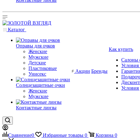
Контактные линзы
Каталог
Оправы для очков
Как купить
Женские
Мужские
Салоны 
Детские
Условия
Пластиковые
Акции
Бренды
Гарантия
Унисекс
Подароч
Дисконт
Солнцезащитные очки
Условия
Женские
Мужские
Контактные линзы
Сравнение
0
Избранные товары
0
Корзина
0