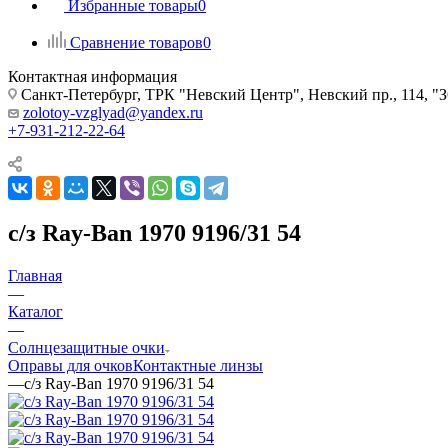
Избранные товары
0
Сравнение товаров
0
Контактная информация
Санкт-Петербург, ТРК "Невский Центр", Невский пр., 114
zolotoy-vzglyad@yandex.ru
+7-931-212-22-64
с/з Ray-Ban 1970 9196/31 54
Главная
—
Каталог
—
Солнцезащитные очки
Оправы для очков
Контактные линзы
—
с/з Ray-Ban 1970 9196/31 54