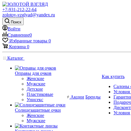
+7-931-212-22-64
zolotoy-vzglyad@yandex.ru
Поиск
Войти
Сравнение
0
Избранные товары
0
Корзина
0
Каталог
Оправы для очков
Как купить
Женские
Мужские
Салоны 
Детские
Условия
Пластиковые
Акции
Бренды
Гарантия
Унисекс
Подароч
Дисконт
Солнцезащитные очки
Условия
Женские
Мужские