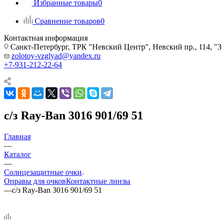
Избранные товары
0
Сравнение товаров
0
Контактная информация
Санкт-Петербург, ТРК "Невский Центр", Невский пр., 114
zolotoy-vzglyad@yandex.ru
+7-931-212-22-64
с/з Ray-Ban 3016 901/69 51
Главная
—
Каталог
—
Солнцезащитные очки
Оправы для очков
Контактные линзы
—
с/з Ray-Ban 3016 901/69 51