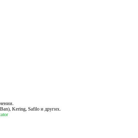
чении.
n), Kering, Safilo и других.
ator