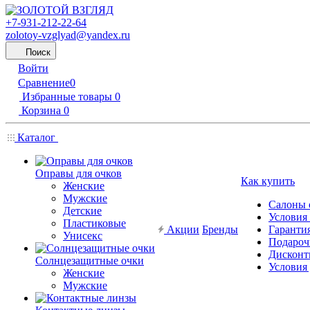
+7-931-212-22-64
zolotoy-vzglyad@yandex.ru
Поиск
Войти
Сравнение
0
Избранные товары
0
Корзина
0
Каталог
Оправы для очков
Как купить
Женские
Мужские
Салоны 
Детские
Условия
Пластиковые
Акции
Бренды
Гарантия
Унисекс
Подароч
Дисконт
Солнцезащитные очки
Условия
Женские
Мужские