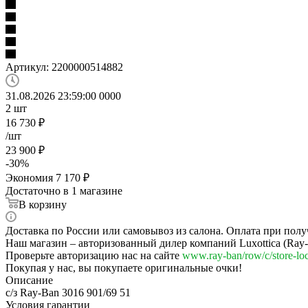
Артикул:
2200000514882
31.08.2026 23:59:00
0
0
0
0
2
шт
16 730
₽
/шт
23 900
₽
-
30
%
Экономия
7 170
₽
Достаточно
в 1 магазине
В корзину
Доставка по России или самовывоз из салона. Оплата при полу
Наш магазин – авторизованный дилер компаний Luxottica (Ray-Ba
Проверьте авторизацию нас на сайте
www.ray-ban/row/c/store-loc
Покупая у нас, вы покупаете оригинальные очки!
Описание
с/з Ray-Ban 3016 901/69 51
Условия гарантии