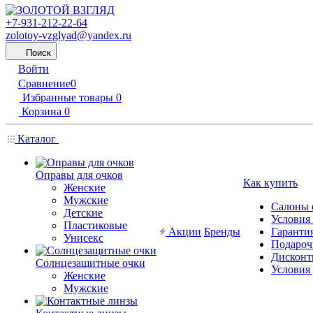
+7-931-212-22-64
zolotoy-vzglyad@yandex.ru
Поиск
Войти
Сравнение
0
Избранные товары
0
Корзина
0
Каталог
Оправы для очков
Как купить
Женские
Мужские
Салоны 
Детские
Условия
Пластиковые
Акции
Бренды
Гарантия
Унисекс
Подароч
Дисконт
Солнцезащитные очки
Условия
Женские
Мужские