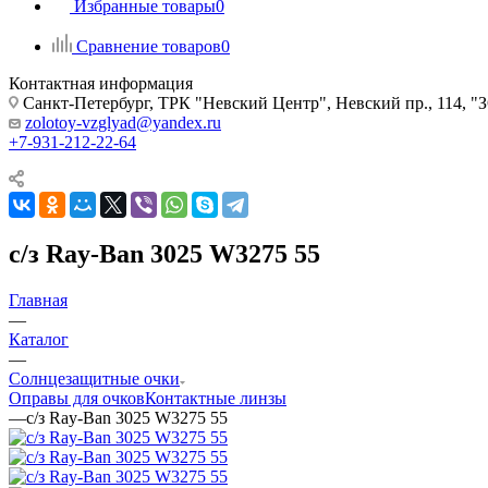
Избранные товары
0
Сравнение товаров
0
Контактная информация
Санкт-Петербург, ТРК "Невский Центр", Невский пр., 114
zolotoy-vzglyad@yandex.ru
+7-931-212-22-64
с/з Ray-Ban 3025 W3275 55
Главная
—
Каталог
—
Солнцезащитные очки
Оправы для очков
Контактные линзы
—
с/з Ray-Ban 3025 W3275 55