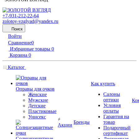
+7-931-212-22-64
zolotoy-vzglyad@yandex.ru
Поиск
Войти
Сравнение
0
Избранные товары
0
Корзина
0
Каталог
Как купить
Оправы для очков
Салоны
Женские
оптики
Мужские
Ко
Условия
Детские
оплаты
Пластиковые
Гарантия на
Унисекс
Бренды
товар
Акции
Подарочный
сертификат
Солнцезащитные
Дисконтная