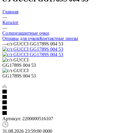
Главная
—
Каталог
—
Солнцезащитные очки
Оправы для очков
Контактные линзы
—
с/з GUCCI GG1789S 004 53
Артикул:
2200000516107
31.08.2026 23:59:00
0
0
0
0